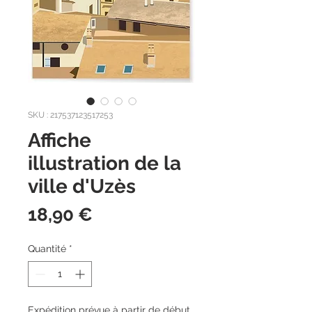
SKU : 217537123517253
Affiche
illustration de la
ville d'Uzès
Prix
18,90 €
Quantité
*
Expédition prévue à partir de début